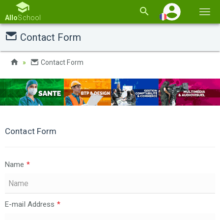
Basc
Allo
School
la
Contact Form
navi
Contact Form
Contact Form
Name
*
E-mail Address
*