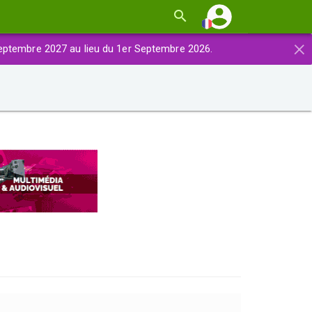
×
eptembre 2027 au lieu du 1er Septembre 2026.