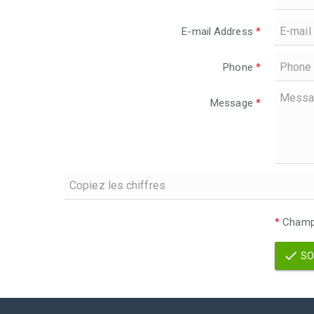
E-mail Address
*
Phone
*
Message
*
*
Champs
SO