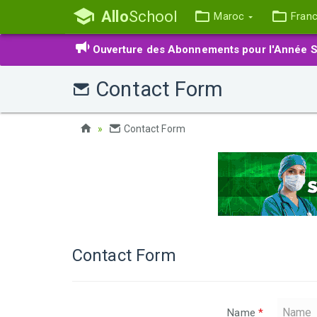
Allo
School
Maroc
Fran
Ouverture des Abonnements pour l'Année S
Contact Form
Contact Form
Contact Form
Name
*