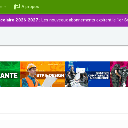
ce
A propos
colaire 2026-2027
: Les nouveaux abonnements expirent le 1er S