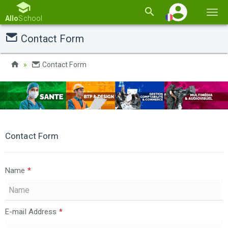
Basc
Allo
School
la
Contact Form
navi
Contact Form
Contact Form
Name
*
E-mail Address
*