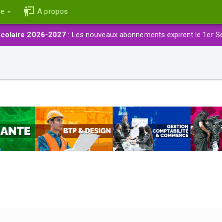
ce
A propos
colaire 2026-2027
: Les nouveaux abonnements expirent le 1er S