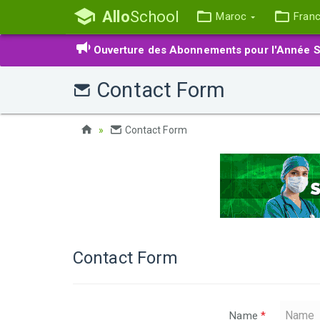
Allo
School
Maroc
Fran
Ouverture des Abonnements pour l'Année S
Contact Form
Contact Form
Contact Form
Name
*