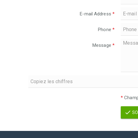
E-mail Address
*
Phone
*
Message
*
*
Champs
SO