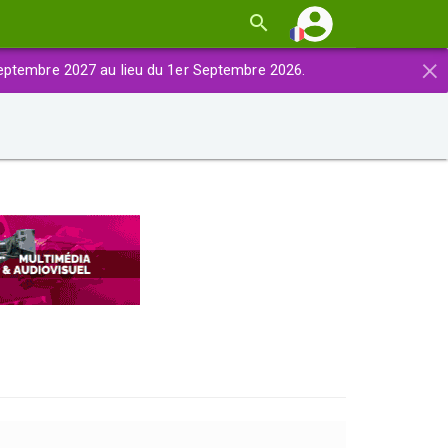
×
eptembre 2027 au lieu du 1er Septembre 2026.