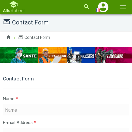
Basc
Allo
School
la
Contact Form
navi
Contact Form
Contact Form
Name
*
E-mail Address
*