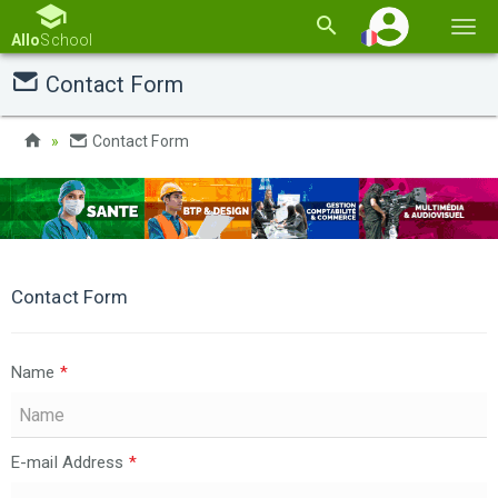
Basc
Allo
School
la
Contact Form
navi
Contact Form
Contact Form
Name
*
E-mail Address
*