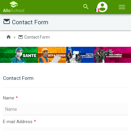
Basc
Allo
School
la
Contact Form
navi
Contact Form
Contact Form
Name
*
E-mail Address
*