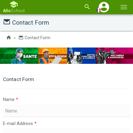
Basc
Allo
School
la
Contact Form
navi
Contact Form
Contact Form
Name
*
E-mail Address
*