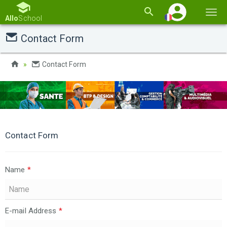
Basc
Allo
School
la
Contact Form
navi
Contact Form
Contact Form
Name
*
E-mail Address
*