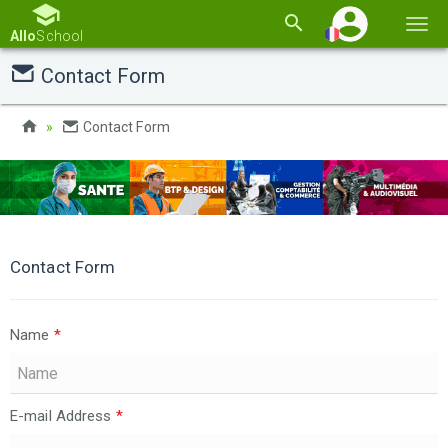
Basc
Allo
School
la
Contact Form
navi
Contact Form
Contact Form
Name
*
E-mail Address
*