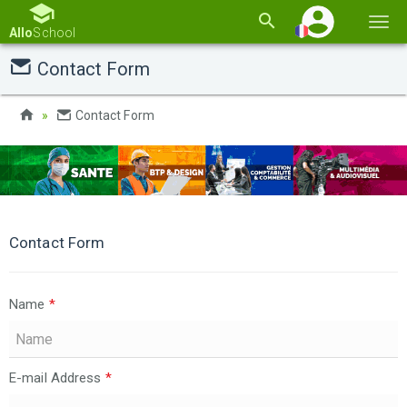
Basc
Allo
School
la
Contact Form
navi
Contact Form
Contact Form
Name
*
E-mail Address
*