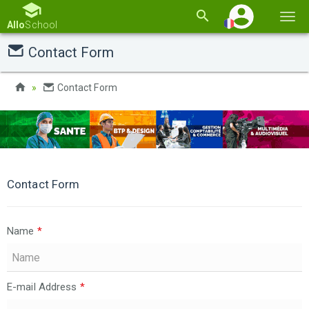
Basc
Allo
School
la
Contact Form
navi
Contact Form
Contact Form
Name
*
E-mail Address
*