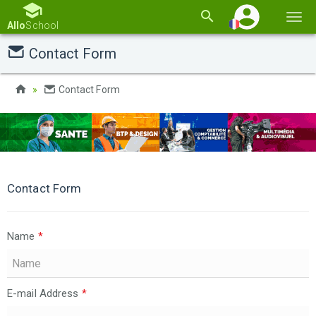
Basc
Allo
School
la
Contact Form
navi
Contact Form
Contact Form
Name
*
E-mail Address
*