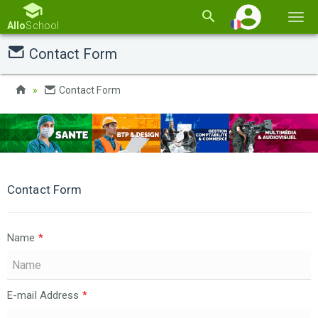
Basc
Allo
School
la
Contact Form
navi
Contact Form
Contact Form
Name
*
E-mail Address
*