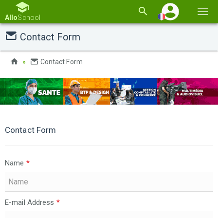
Basc
Allo
School
la
Contact Form
navi
Contact Form
Contact Form
Name
*
E-mail Address
*