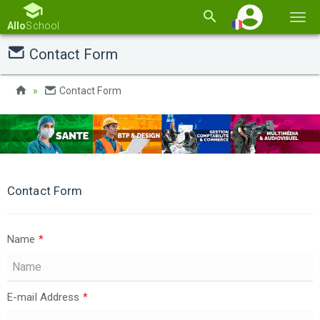
Basc
Allo
School
la
Contact Form
navi
Contact Form
Contact Form
Name
*
E-mail Address
*