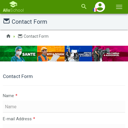
Basc
Allo
School
la
Contact Form
navi
Contact Form
Contact Form
Name
*
E-mail Address
*