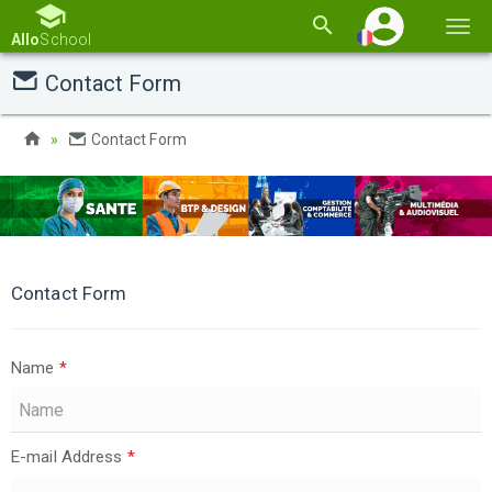
Basc
Allo
School
la
Contact Form
navi
Contact Form
Contact Form
Name
*
E-mail Address
*