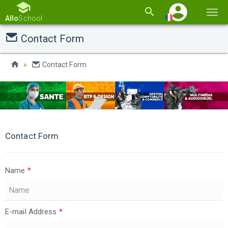
Basc
Allo
School
la
Contact Form
navi
Contact Form
Contact Form
Name
*
E-mail Address
*