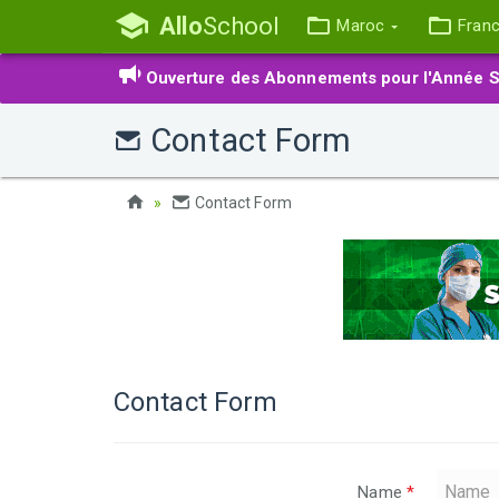
Allo
School
Maroc
Fran
Ouverture des Abonnements pour l'Année S
Contact Form
Contact Form
Contact Form
Name
*