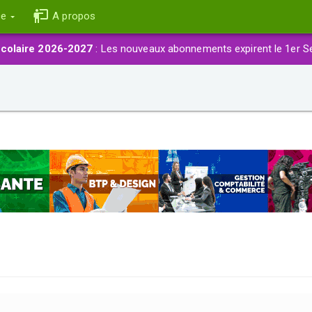
ce
A propos
colaire 2026-2027
: Les nouveaux abonnements expirent le 1er S