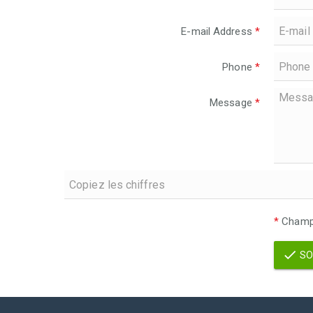
E-mail Address
*
Phone
*
Message
*
*
Champs
SO