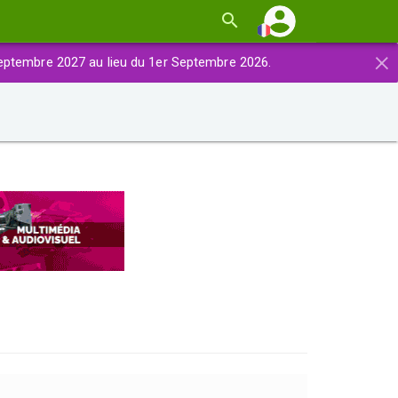
×
eptembre 2027 au lieu du 1er Septembre 2026.