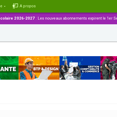
ce
A propos
colaire 2026-2027
: Les nouveaux abonnements expirent le 1er S