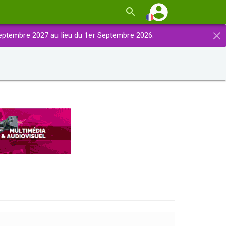
×
eptembre 2027 au lieu du 1er Septembre 2026.