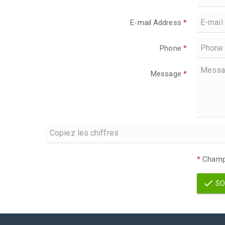
E-mail Address
*
Phone
*
Message
*
*
Champs
SO