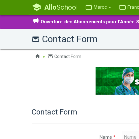
Allo
School
Maroc
Fran
Ouverture des Abonnements pour l'Année S
Contact Form
Contact Form
Contact Form
Name
*