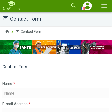
Basc
Allo
School
la
Contact Form
navi
Contact Form
Contact Form
Name
*
E-mail Address
*