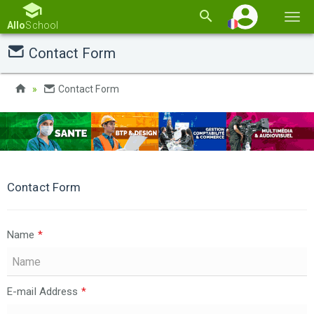
Basc
Allo
School
la
Contact Form
navi
Contact Form
Contact Form
Name
*
E-mail Address
*