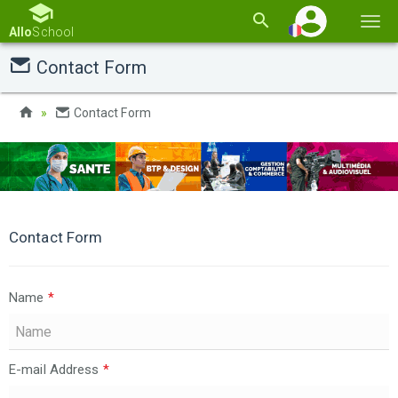
Basc
Allo
School
la
Contact Form
navi
Contact Form
Contact Form
Name
*
E-mail Address
*