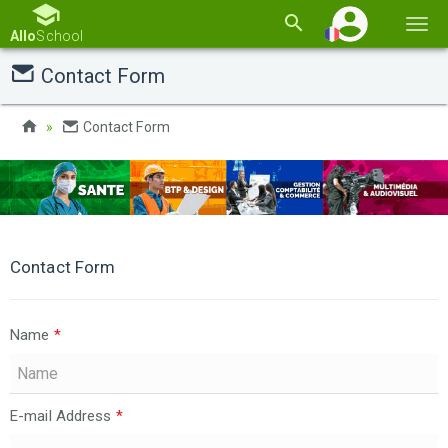
Basc
Allo
School
la
Contact Form
navi
Contact Form
Contact Form
Name
*
E-mail Address
*