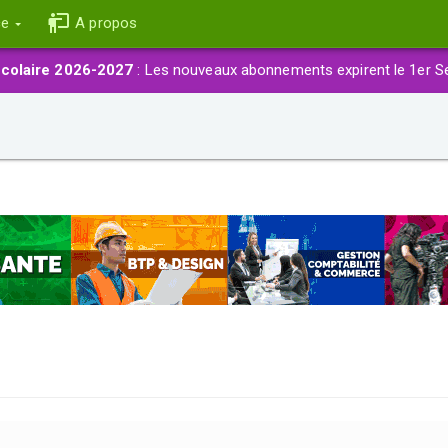
ce
A propos
colaire 2026-2027
: Les nouveaux abonnements expirent le 1er S