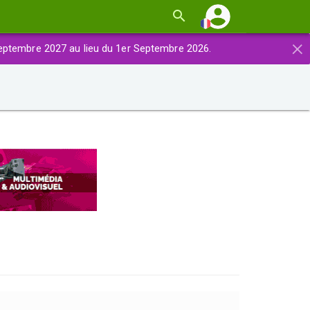
×
eptembre 2027 au lieu du 1er Septembre 2026.