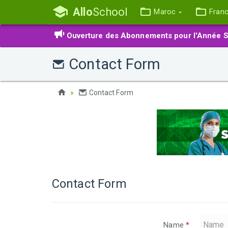
Allo
School
Maroc
Fran
Ouverture des Abonnements pour l'Année S
Contact Form
Contact Form
Contact Form
Name
*