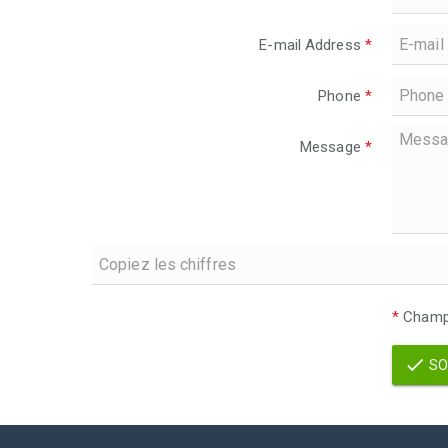
E-mail Address
*
Phone
*
Message
*
*
Champs
SO