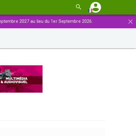
×
eptembre 2027 au lieu du 1er Septembre 2026.