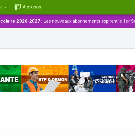
ce
A propos
colaire 2026-2027
: Les nouveaux abonnements expirent le 1er S