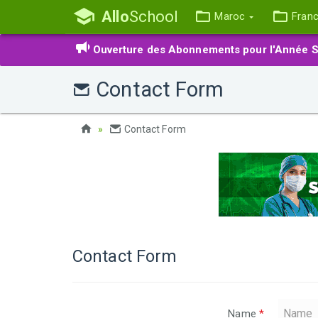
Allo
School
Maroc
Fran
Ouverture des Abonnements pour l'Année S
Contact Form
Contact Form
Contact Form
Name
*