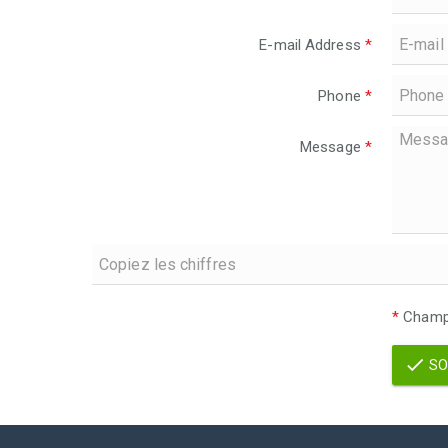
E-mail Address
*
Phone
*
Message
*
*
Champs
SO