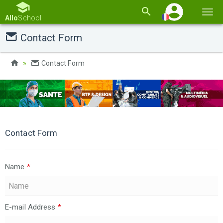
Basc
Allo
School
la
Contact Form
navi
Contact Form
Contact Form
Name
*
E-mail Address
*