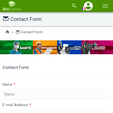
Basc
Allo
School
la
Contact Form
navi
Contact Form
Contact Form
Name
*
E-mail Address
*