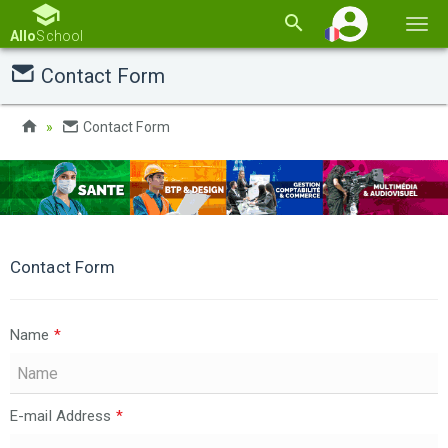
Basc
Allo
School
la
Contact Form
navi
Contact Form
Contact Form
Name
*
E-mail Address
*