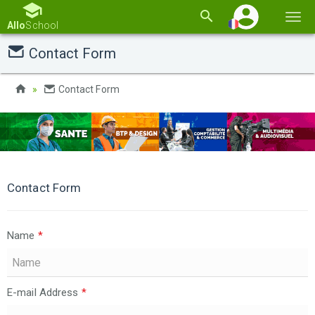
Basc
Allo
School
la
Contact Form
navi
Contact Form
Contact Form
Name
*
E-mail Address
*