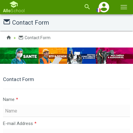
Basc
Allo
School
la
Contact Form
navi
Contact Form
Contact Form
Name
*
E-mail Address
*