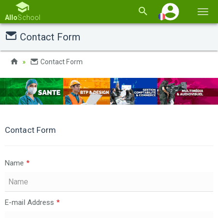
Basc
Allo
School
la
Contact Form
navi
Contact Form
Contact Form
Name
*
E-mail Address
*