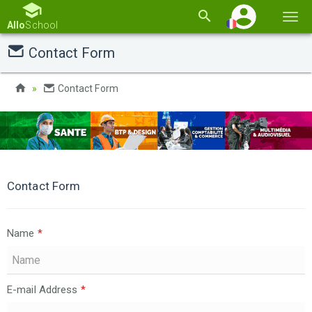
Basc
Allo
School
la
Contact Form
navi
Contact Form
Contact Form
Name
*
E-mail Address
*