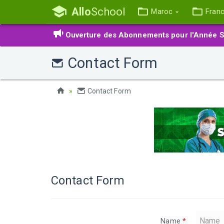
Allo
School
Maroc
Fran
Ouverture des Abonnements pour l'Année S
Contact Form
Contact Form
Contact Form
Name
*