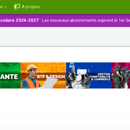
ce
A propos
colaire 2026-2027
: Les nouveaux abonnements expirent le 1er S