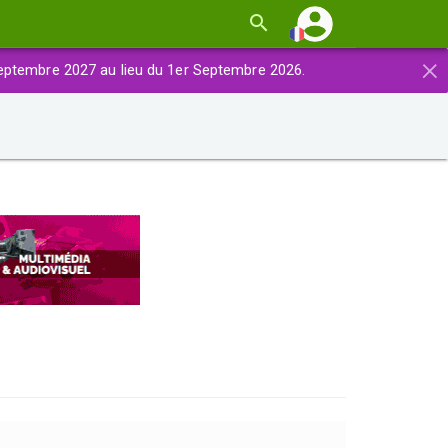
×
eptembre 2027 au lieu du 1er Septembre 2026.