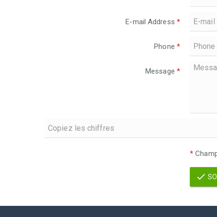
E-mail Address
*
Phone
*
Message
*
*
Champs
SO