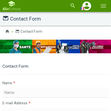
Basc
Allo
School
la
Contact Form
navi
Contact Form
Contact Form
Name
*
E-mail Address
*