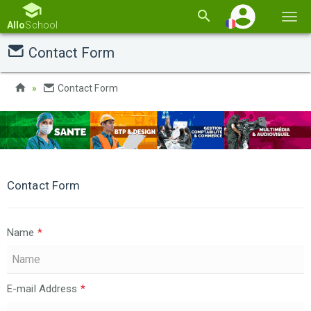
Basc
Allo
School
la
Contact Form
navi
Contact Form
Contact Form
Name
*
E-mail Address
*