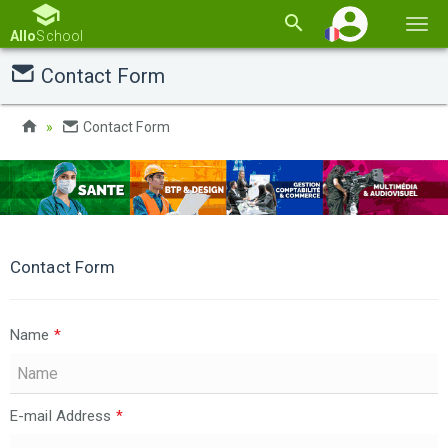
Basc
Allo
School
la
Contact Form
navi
Contact Form
Contact Form
Name
*
E-mail Address
*