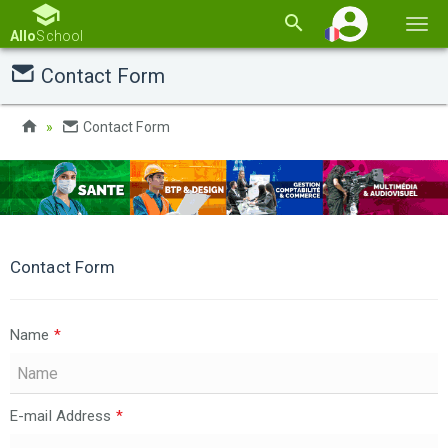
Basc
Allo
School
la
Contact Form
navi
Contact Form
Contact Form
Name
*
E-mail Address
*