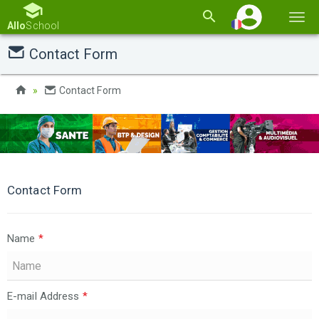
Basc
Allo
School
la
Contact Form
navi
Contact Form
Contact Form
Name
*
E-mail Address
*