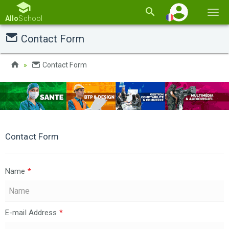
Basc
Allo
School
la
Contact Form
navi
Contact Form
Contact Form
Name
*
E-mail Address
*