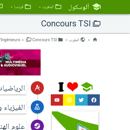
آلو
سكول
المغرب
فرنسا
Concours TSI
المغرب
Classes Préparatoires (CPGE)
Concours TSI
'Ingénieurs
الرياضيا
الفيزياء و
علوم الهن