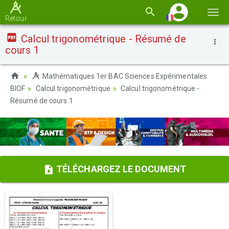
Basc
Retour
la
Calcul trigonométrique - Résumé de
navi
cours 1
Mathématiques 1er BAC Sciences Expérimentales
BIOF
Calcul trigonométrique
Calcul trigonométrique -
Résumé de cours 1
TÉLÉCHARGEZ LE DOCUMENT