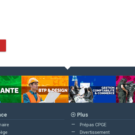
nce
Plus
maire
Prépas CPGE
lège
Divertissement