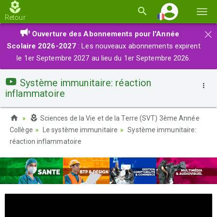
Basc
Retour
la
×
Ouverture des Abonnements pour l'Année
navi
Scolaire 2026-2027
: Les nouveaux abonnements expirent
le 1er Septembre 2027 au lieu du 1er Septembre 2026.
Système immunitaire: réaction
inflammatoire
Sciences de la Vie et de la Terre (SVT) 3ème Année
Collège
Le système immunitaire
Système immunitaire:
réaction inflammatoire