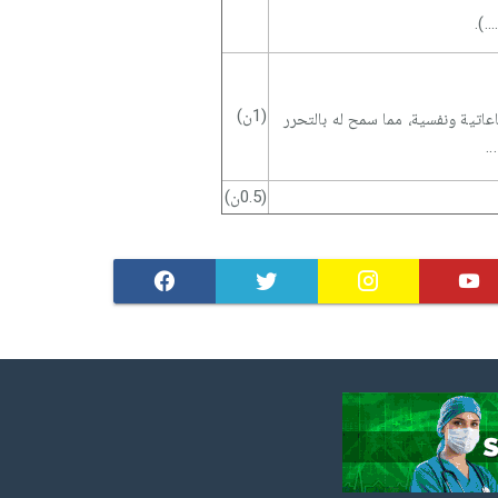
.).
(1ن)
اتية ونفسية، مما سمح له بالتحرر
.
(0.5ن)