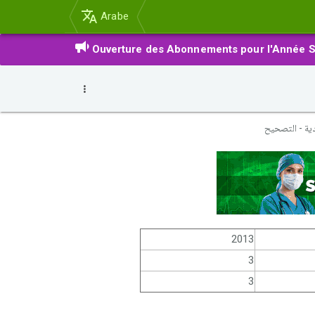
Arabe
Ouverture des Abonnements pour l'Année S
2013
3
3