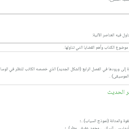
ل فيه العناصر الآتية:
ضوع الكتاب وأهم القضايا التي تناولها.
ة إلى ورودها في الفصل الرابع (الشكل الجديد) الذي خصصه الكاتب للنظر في الوسائل
لموسيقى) ..
ر الحديث
قوة والمتانة (نموذج السياب)...؛
دونيس ـ البياتي ـ محمد عفيفي مطر)...؛