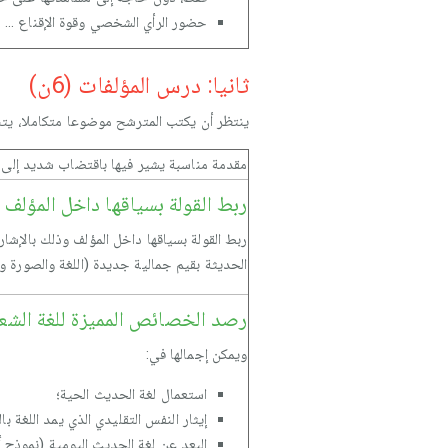
حضور الرأي الشخصي وقوة الإقناع ...
ثانيا: درس المؤلفات (6ن)
ينتظر أن يكتب المترشح موضوعا متكاملا، يتناو
مقدمة مناسبة يشير فيها باقتضاب شديد إلى مو
ربط القولة بسياقها داخل المؤلف
ربط القولة بسياقها داخل المؤلف وذلك بالإشار
الحديثة بقيم جمالية جديدة (اللغة والصورة وا
رصد الخصائص المميزة للغة الشع
ويمكن إجمالها في:
استعمال لغة الحديث الحية؛
إيثار النفس التقليدي الذي يمد اللغة بال
البعد عن لغة الحديث اليومية (نموذج أ