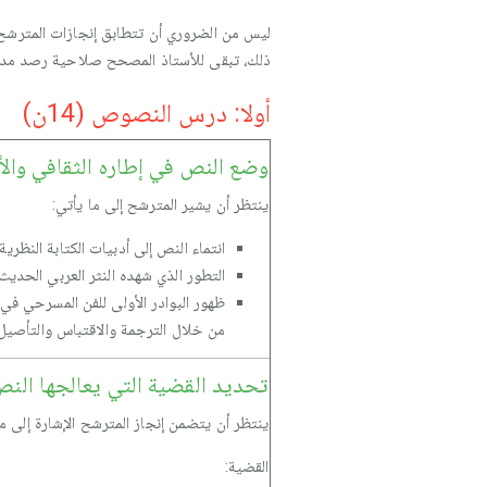
ليس من الضروري أن تتطابق إنجازات المترشح م
ذلك، تبقى للأستاذ المصحح صلاحية رصد مدى ق
أولا: درس النصوص (14ن)
وضع النص في إطاره الثقافي والأ
ينتظر أن يشير المترشح إلى ما يأتي:
انتماء النص إلى أدبيات الكتابة النظري
التطور الذي شهده النثر العربي الحديث
ظهور البوادر الأولى للفن المسرحي في 
من خلال الترجمة والاقتباس والتأصيل.
تحديد القضية التي يعالجها النص
ينتظر أن يتضمن إنجاز المترشح الإشارة إلى ما
القضية: