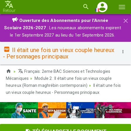
Basc
Retour
la
×
Ouverture des Abonnements pour l'Année
navi
Scolaire 2026-2027
: Les nouveaux abonnements expirent
le 1er Septembre 2027 au lieu du 1er Septembre 2026.
Il était une fois un vieux couple heureux
- Personnages principaux
Français: 2eme BAC Sciences et Technologies
Mécaniques
Module 2 : Il était une fois un vieux couple
heureux (Roman maghrébin contemporain)
Il était une fois
un vieux couple heureux - Personnages principaux