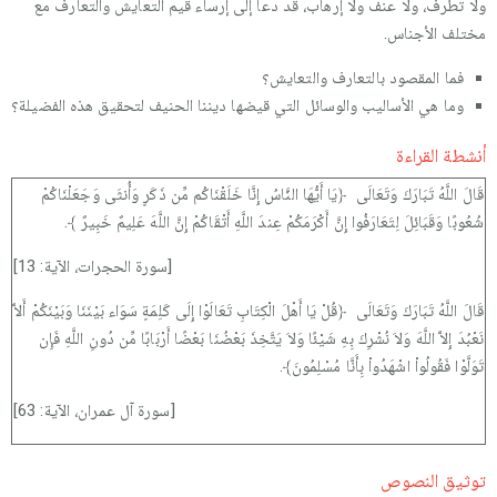
ولا تطرف، ولا عنف ولا إرهاب، قد دعا إلى إرساء قيم التعايش والتعارف مع
مختلف الأجناس.
فما المقصود بالتعارف والتعايش؟
وما هي الأساليب والوسائل التي قيضها ديننا الحنيف لتحقيق هذه الفضيلة؟
أنشطة القراءة
قَالَ اللَّهُ تَبَارَكَ وَتَعَالَى ﴿يَا أَيُّهَا النَّاسُ إِنَّا خَلَقْنَاكُم مِّن ذَكَرٍ وَأُنثَى وَجَعَلْنَاكُمْ
شُعُوبًا وَقَبَائِلَ لِتَعَارَفُوا إِنَّ أَكْرَمَكُمْ عِندَ اللَّهِ أَتْقَاكُمْ إِنَّ اللَّهَ عَلِيمٌ خَبِيرٌ ﴾.
[سورة الحجرات، الآية: 13]
قَالَ اللَّهُ تَبَارَكَ وَتَعَالَى ﴿قُلْ يَا أَهْلَ الْكِتَابِ تَعَالَوْا إِلَى كَلِمَةٍ سَوَاء بَيْنَنَا وَبَيْنَكُمْ أَلاَّ
نَعْبُدَ إِلاَّ اللَّهَ وَلاَ نُشْرِكَ بِهِ شَيْئًا وَلاَ يَتَّخِذَ بَعْضُنَا بَعْضًا أَرْبَابًا مِّن دُونِ اللَّهِ فَإِن
تَوَلَّوْا فَقُولُواْ اشْهَدُواْ بِأَنَّا مُسْلِمُونَ﴾.
[سورة آل عمران، الآية: 63]
توثيق النصوص