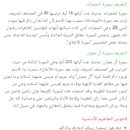
التعريف بسورة الحجرات
سورة الحجرات: مدنية، عدد آياتها 18 آية، ترتيبها 49 في المصحف الشريف،
نزلت بعد سورة «المجادلة»، سميت بهذا الاسم ‏لأن ‏الله ‏تعالى ‏ذكر ‏فيها ‏بيوت
النبي ﷺ، ‏‏وهي ‏الحجرات ‏التي ‏كانت تسكنها ‏أمهات ‏المؤمنين ‏الطاهرات ‏رضوان
‏الله ‏عليهن، تتضمن السورة حقائق التربية الخالدة، وأسس المدنية الفاضلة، حتى
سماها بعض المفسرين “سورة الأخلاق”.
التعريف بسورة آل عمران
سورة آل عمران: مدنية، عدد آياتها 200 آية، وهي السورة الثالثة من حيث
الترتيب في المصحف الشريف، نزلت بعد سورة «الأنفال»، سميت بذا الاسم
لورود ذكر قصة أسرة “آل عمران” والد مريم أم عيسى عليهما السلام، وما تجلى
فيها من مظاهر القدرة الإلهية بولادة مريم لعيسى عليهما السلام، وهي من
السور المدنية الطويلة، وقد اشتملت هذه السورة الكريمة على ركنين هامين من
أركان الدين، هما: ركن العقيدة وإقامة الأدلة والبراهين على وحدانية الله جل
وعلا، وركن التشريع وبخاصة فيما يتعلق بالمغازي والجهاد في سبيل الله.
قاموس المفاهيم الأساسية
لتعارفوا: ليحصل بينكم التعارف والتآلف.