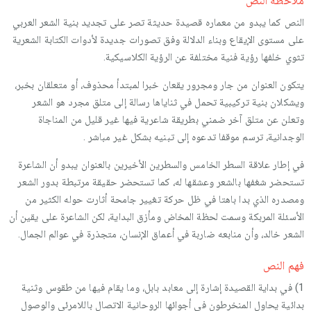
ملاحظة النص
النص كما يبدو من معماره قصيدة حديثة تصر على تجديد بنية الشعر العربي
على مستوى الإيقاع وبناء الدلالة وفق تصورات جديدة لأدوات الكتابة الشعرية
تثوي خلفها رؤية فنية مختلفة عن الرؤية الكلاسيكية.
يتكون العنوان من جار ومجرور يقعان خبرا لمبتدأ محذوف، أو متعلقان بخبر،
ويشكلان بنية تركيبية تحمل في ثناياها رسالة إلى متلق مجرد هو الشعر
وتعلن عن متلق آخر ضمني بطريقة شاعرية فيها غير قليل من المناجاة
الوجدانية، ترسم موقفا تدعوه إلى تبنيه بشكل غير مباشر .
في إطار علاقة السطر الخامس والسطرين الأخيرين بالعنوان يبدو أن الشاعرة
تستحضر شغفها بالشعر وعشقها له، كما تستحضر حقيقة مرتبطة بدور الشعر
ومصدره الذي بدا باهتا في ظل حركة تغيير جامحة أثارت حوله الكثير من
الأسئلة المربكة وسمت لحظة المخاض ومأزق البداية، لكن الشاعرة على يقين أن
الشعر خالد، وأن منابعه ضاربة في أعماق الإنسان، متجذرة في عوالم الجمال.
فهم النص
1) في بداية القصيدة إشارة إلى معابد بابل، وما يقام فيها من طقوس وثنية
بدائية يحاول المنخرطون في أجوائها الروحانية الاتصال باللامرئي والوصول