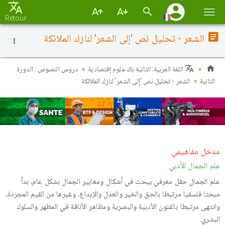
Basc
Retour
la
الشعر - تحليل نص 'إلى الشعر' لنازك الملائكة
navi
اللغة العربية: الثانية باك علوم إقتصادية
دروس النصوص : الدورة
الثانية
الشعر - تحليل نص 'إلى الشعر' لنازك الملائكة
مدخل مفاهيمي
علم الجمال الأدبي
علم الجمال حقل معرفي يبحث في أشكال ومعايير الجمال بشكل عام، بدأ
مبحثا فلسفيا مرتبطا بالحق والخير والعدل والإبداع، وغيرها من القيم المجردة،
وانتهى مرتبطا بالفنون الأدبية والبصرية ومظاهر الأناقة في المظهر والسلوك
البشري.