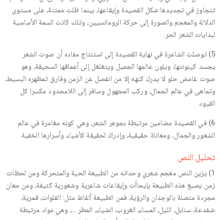
تتجاوز في تجديدها شكل القصيدة وإيقاعها، بينما ظلت ممتنة، على مستوى
الدلالة والمعجم والصورة إلى حركة الرومانسيين، وتلك كانت السمة الأساسية
لبدايات الشعر الحر.
5) توصلت الشاعرة في نهاية القصيدة إلى استنتاج مفاده أن صوت الشعر
يجسد كينونتها، ويلون عالمها الجميل ويتغلغل إلى أعماقها السحيقة، وهو
صوت غامض حلو لا يدرك كنهه إلا من انفصل عن الزمن وفارق تمظهره البسيط،
وتماهى في عالم الجمال، وركب المجهول وسافر إلى اللامحدود مكسرا كل
القيود
6) في القصيدة مضامين مرتبطة بجوهر الشعر، وهي كونه مغامرة في عالم
الشعور والجمال، ومعاناة حقيقية، وإدراك لحقيقة الأشياء وأسرارها الخفية.
تحليل النص
1) يزين النص معجم شعري وحداته من الطبيعة الحية والمتحركة ومن لحظات
زمن يصبغ هذه الطبيعة بإيحاأت وإيقاعات شاعرية وشعورية كثيفة، ومن معان
مجردة متصلة بالوجدان والرؤية، فمن الطبيعة ألفاظ مثل: الفلوات، قمرية،
ضفدعة، سنابل، الليل، المساء، الغروب، الضياء، المطر …، وهي مواد مرتبطة