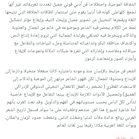
الشفافة الموحية، واصطلاحا فن أدبي قولي جميل تعددت تعريفاته، غير أنها
تجمع كلهاعلى كونه فنا أدبيا يقوم على استثمار الطاقات الخلاقة التي تتيحها
اللغة ويفجرها التخييل من تصوير جميل وإيحاء كثيف وإيقاع مؤثر لتشكيل
نمط من الكلام يحضر فيه الشاعر وموضوعه في عالم من الجمال والعذوبة
والذكاء، وينخرط فيه المتلقي بقراءته الجمالية التي تروم إعادة إنتاج النص
واكتشاف مناطقه البكر وتداعياته المتناسلة وملء البياضات والتفاعل مع
سياقاته ومقاصده وإشاراته التي تفرزها شبكات الدلالة وتموجات الإيقاع
وأجزاء الصور وإشعاعت الرموز.
الشعر فن مرتبط بالإنسان منذ وجوده باعتباره كائنا منفعلا متخيلا ونازعا إلى
الإبداع ومتذوقا للجمال، لكن ظهور الشاعر مرتهن إلى الموهبة والذكاء، إلى
الاستعداد الفطري ( تضخم رد الفعل الانفعالي التخيلي التذوقي الإدراكي
العميق) وتحصيل الأدوات اللازمة للإبداع، بينما التفاعل مع الإبداع خاصية
تتأتى لكل الناس بحسب مستوياتهم في الفهم والتأويل. وقد نعت العرب بأنهم
أمة شاعرة لشيوع هذا الفن عندهم وطغيانه على ما سواه، فسجل تاريخ الشعر
العربي روائع خالدة ملأت الدنيا وشغلت الناس، وتخطت حدود الزمان والمكان،
وبوأت اللغة العربية مكانا رفيعا بين لغات العالم.