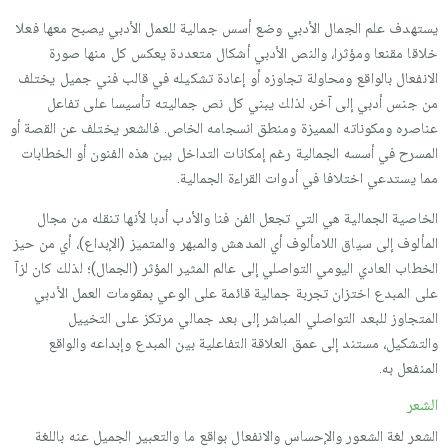
يستهدف علم الجمال الأدبي وضع أسس جمالية للعمل الأدبي يصبح معها فعلا
خلاقا مقنعا ومؤثرا، والنص الأدبي أشكال متعددة يعكس كل منها صورة
الانفعال بالواقع ومحاولة تجاوزه أو إعادة تشكيله في قالب فني جميل يختلف
من جنس أدبي إلى آخر، لذلك يبني كل نص جماليته تأسيسا على تفاعل
عناصره ومكوناته المميزة ومنطق انسجامه الخاص. فالشعر يختلف عن القصة أو
المسرح في أسسه الجمالية رغم إمكانات التداخل بين هذه الفنون أو الخطابات
مما يستدعي اختلافا في أدوات القراءة الجمالية.
الخاصية الجمالية هي التي تجعل الفن فنا والأدب أدبا لأنها تنقله من مجال
المألوف إلى سياق اللامألوف أي المدهش والمبهر والمتميز (الإبداع)، أي من حيز
الخطاب العادي اليومي التواصلي إلى عالم المثير المؤثر (الجمال)؛ لذلك كان لزآ
على المبدع اختزان تجربة جمالية قائمة على الوعي بمقومات العمل الأدبي
المتجاوز للبعد التواصلي المباشر إلى بعد جمالي مرتكز على التخييل
والتشكيل، مستند إلى عمق العلاقة التفاعلية بين المبدع وإبداعه والواقع
المنفعل به.
الشعر
الشعر لغة الشعور والإحساس والانفعال بواقع ما والتعبير الجميل عنه باللغة