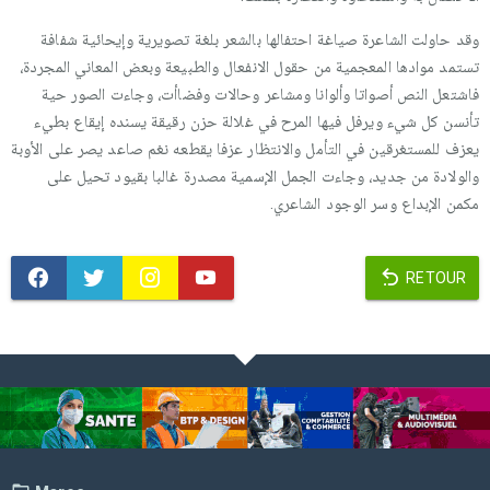
وقد حاولت الشاعرة صياغة احتفالها بالشعر بلغة تصويرية وإيحائية شفافة
تستمد موادها المعجمية من حقول الانفعال والطبيعة وبعض المعاني المجردة،
فاشتعل النص أصواتا وألوانا ومشاعر وحالات وفضاأت، وجاءت الصور حية
تأنسن كل شيء ويرفل فيها المرح في غلالة حزن رقيقة يسنده إيقاع بطيء
يعزف للمستغرقين في التأمل والانتظار عزفا يقطعه نغم صاعد يصر على الأوبة
والولادة من جديد، وجاءت الجمل الإسمية مصدرة غالبا بقيود تحيل على
مكمن الإبداع وسر الوجود الشاعري.
RETOUR