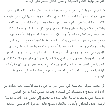
التراتيل والهتافات والأغنيات وصدى الشعر المصر على الإياب.
5) تقوم الصورة في النص على مظاهر تشخيص الطبيعة وبث الحياة والشعور
فيها عبر استثمار آلية الاستعارة لإدماج عوالم الصورة بعضها في بعض وتوحيد
الإنسان والطبيعة في عالم واحد يشع روحا وجمالا، وتتشابك في الحركات
والظلال والألوان والأضواء، وهكذا يصبح الزمن بكل امتداداته ولحظاته كائنا
حيا يحس وينفعل، مسلحا بأدوات الإدراك البشرية المتجاوزة للمألوف، فهو
يسمع ويئن ويحزن وينتشي، وكذلك الضفدعة والقمرية يملآن الليل هتافا،
والضياء يغفو، والمتاعب تستنجد بالأحلام، والطموح والحياة ينامان، ويسهر
الزمن، وفي نوم هؤلاء وسهر أولئك وصخب الطبيعة وحزن المساء يولد الشعر،
الصوت المجهول معسول السر الذي يملأ الدنيا عذوبة وعطرا وجمالا. هكذا تبدو
الصورة في النص ممتاحة من نفس رومانسي طرفاه الوجدان والطبيعة وأفقه
الرقة والجمال وبث الحياة في الجامد والسفر في فضاء المعاني المجردة
الرحيبة.
6) معظم المواد المعجمية في النص منزاحة عن دلالتها الأصلية تثير هالات من
الدلالات تتموج وتتتشابك في انسجام وتناغم لتبني فضاأت من المعنى
مؤسسة على توليفات ثنائية غالبا ينجذب بعضها إلى بعض عبر أقطاب دلالية
ترسم حدود التداول وأبعاده المائعة، وتصنع عالم الشاعرة الرومانسي المتخم