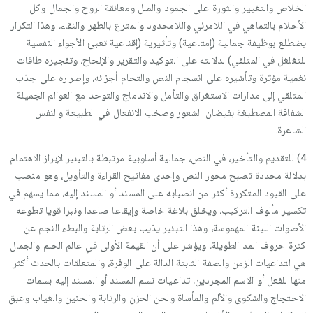
الخلاص والتغيير والثورة على الجمود والملل ومعانقة الروح والجمال وكل
الأحلام بالتماهي في اللامرئي واللامحدود والمترع بالطهر والنقاء، وهذا التكرار
يضطلع بوظيفة جمالية (إمتاعية) وتأثيرية (إقناعية تعبئ الأجواء النفسية
للتغلغل في المتلقي) لدلالته على التوكيد والتقرير والإلحاح، وتفجيره طاقات
نغمية مؤثرة وتأشيره على انسجام النص والتحام أجزائه، وإصراره على جذب
المتلقي إلى مدارات الاستغراق والتأمل والاندماج والتوحد مع العوالم الجميلة
الشفافة المصطبغة بفيضان الشعور وصخب الانفعال في الطبيعة والنفس
الشاعرة.
4) للتقديم والتأخير، في النص، جمالية أسلوبية مرتبطة بالتبئير لإبراز الاهتمام
بدلالة محددة تصبح محور النص وإحدى مفاتيح القراءة والتأويل، وهو منصب
على القيود المتكررة أكثر من انصبابه على المسند أو المسند إليه، مما يسهم في
تكسير مألوف التركيب، ويخلق بلاغة خاصة وإيقاعا صاعدا ونبرا قويا تطوعه
الأصوات اللينة المهموسة، وهذا التبئير يذيب بعض الرتابة والبطء النجم عن
كثرة حروف المد الطويلة، ويؤشر على أن القيمة الأولى في عالم الحلم والجمال
هي لتداعيات الزمن والصفة الثابتة الدالة على الوفرة، والمتعلقات بالحدث أكثر
منها للفعل أو الاسم المجردين، تداعيات تسم المسند أو المسند إليه بسمات
الاحتجاج والشكوى والألم والمأساة ولحن الحزن والرتابة والحنين والغياب وعبق