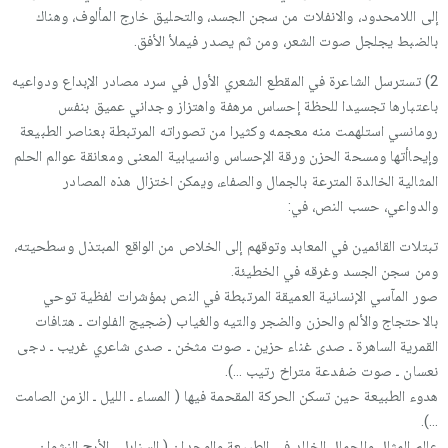
إلى اللامحدود، والانفلات من سجن الجسد، والتحليق خارج المألوف، وهناك
بالضبط يجلجل صوت الشعر، ومن ثم يصدر فيملأ الأفق.
2) تسترسل الشاعرة في المقطع الشعري الأول في سرد مصادر الإبداع ودواعيه
باعتبارها تجسيدا للحظة إحساس مرهفة واهتزاز وجداني عميق بنفس
رومانسي استلهمت منه معجمه وكثيرا من تصوراته المرتبطة بعناصر الطبيعة
وإيحاأتها ومسحة الحزن ورقة الإحساس وانسيابية المعنى ومعانقة عوالم الحلم
المثالية الخالدة المترعة بالجمال والصفاء، ويمكن اختزال هذه المصادر
والدواعي، حسب النص، في:
تبتلات القائمين في المعابد وتوقهم إلى الخلاص من الواقع المبتذل وسطحيته،
ومن سجن الجسد وغرقه في الخطيئة.
صور المآسي الإنسانية العميقة المرتبطة في النص بمؤشرات لفظية توحي
بالاحتجاج والألم والحزن والضجر والتيه والغياب (ضجيج الفلوات ـ هتافات
القمرية الساهرة ـ صدى غناء حزين ـ صوت مثخن ـ صدى شاعري غريب ـ دجى
نعسان ـ صوت ضفدعة متراخ رتيب …).
هدوء الطبيعة حين تسكن الحركة المقحمة فيها ( المساء ـ الليل ـ الزمن الصامت
…).
عالم المثال والجمال الخالد في الطبيعة والوجدان ( السنابل ـ الأرج النشوان ـ