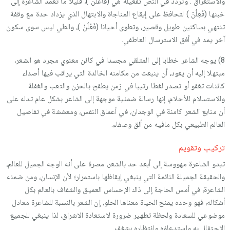
والاستغراق . وتردد في النص تفعيلة هي (فاعلن )، قليلا ما تعمد الشاعرة إلى
خبنها (فَعِلُنْ ) لتحافظ على إيقاع المناجاة والابتهال الذي يزداد حدة مع وقفة
تنتهي بساكنين طويل وقصير، وتطوى أحيانا (فَعْلُنْ )، والطي ليس سوى سكون
آخر يمد في أفق الاسترسال العاطفي.
8) يوجه الشاعر خطابا إلى المتلقي مجسدا في كائن معنوي مجرد هو الشعر،
مبتهلا إليه أن يعود، أن ينبعث من مكامنه الخالدة التي يراقب فيها أصداء
كائنات تغفو أو تصدر لغطا رتيبا في زمن يطفح بالحزن والتعب والغفلة
والاستسلام للأحلام، إنها رسالة ضمنية موجهة إلى الشاعر بشكل عام تدله على
أن منابع الشعر كامنة في الوجدان، في أعماق النفس، ومعششة في تفاصيل
العالم الطبيعي بكل مافيه من ألق وصفاء.
تركيب وتقويم
تبدو الشاعرة مهووسة إلى أبعد حد بالشعر، مصرة على أنه الوجه الجميل للعالم،
والحقيقة الجميلة النائمة التي ينبغي إيقاظها باستمرار؛ لأن الإنسان، ومن ضمنه
الشاعرة، في أمس الحاجة إلى ذاك الإحساس العميق والشفاف بالعالم بكل
أشكاله، فهو وحده يمنح الحياة معناها الحلو، إن الشعر بالنسبة للشاعرة معادل
موضوعي للسعادة ولحظة تطهير ضرورة لاستعادة الاشراق، لذا ينبغي للجميع
الاحتفال به واستدعاؤه وانتظاره بشغف.