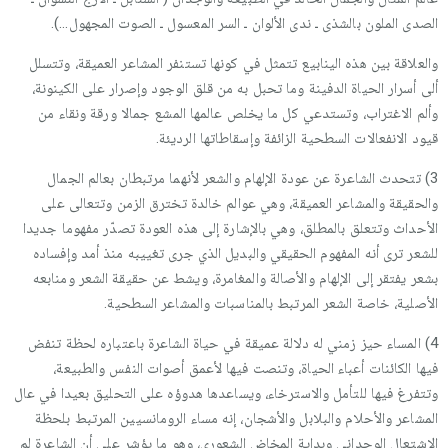
الصدى الملون بالشذى ـ ندى الألوان ـ السر المعسول ـ الصوت المجهول…).
والعلاقة بين هذه الينابيع تتمثل في كونها تستنفر المشاعر العميقة، وتتسلل
ألى أسرار الحياة الدفينة وما تحبل به من قلق الوجود وإصرار على الكينونة،
وألم الاغتراب، وتستدعي كل ما يخلص عالمها المشع جمالا ورقة ونقاء من
قيود الانفعالات السطحية الزائفة وإسقاطاتها الرديئة.
3) تتحدث الشاعرة عن عودة الإلهام والشعر لأنهما مرتبطان بعالم الجمال
والحقيقة والمشاعر العميقة، وهي عوالم خالدة تخترق الزمن وتتعالى على
الأحداث وتتعلق بالمطلق، وهي بالإشارة إلى هذه العودة تصدّر مفهوما جديدا
للشعر ترى أنه المفهوم الحقيقي والبديل الذي جرى تغييبه منذ أمد وإفساده
بشعر يفتقر إلى الإلهام والأصالة والمغامرة، ويشط عن حقيقة الشعر ومنابعه
الأصلية، خاصة الشعر المرتبط بالمناسبات والمشاعر السطحية.
4) المساء حيز زمني له دلالة عميقة في حياة الشاعرة باعتباره لحظة تنفض
فيها الكائنات أعباء الحياة، وتنصت فيها لأعمق أصوات النفس والطبيعة،
وتتفرغ فيها للتأمل والاسترخاء، ويساعدها هدوؤه على التحليق بعيدا في عال
المشاعر والأحلام والبلابل والأشجان، إنه مساء الرومانسيين المرتبط بلحظة
الاشتعال الوجداني وبداية المخاض الشعوري، وهو ما يؤشر على أن الشاعرة لم