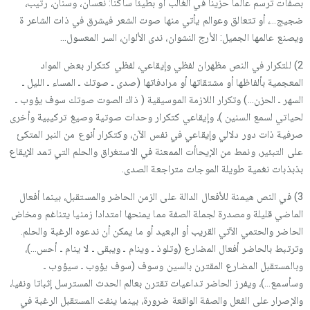
بصفات ترسم عالما حزينا في الغالب أو بطيئا ساكنا: نعسان، وسنان، رتيب،
ضجيج…، أو تتعالق وعوالم يأتي منها صوت الشعر فيشرق في ذات الشاعر ة
ويصنع عالمها الجميل: الأرج النشوان، ندى الألوان، السر المعسول…
2) للتكرار في النص مظهران لفظي وإيقاعي، لفظي كتكرار بعض المواد
المعجمية بألفاظها أو مشتقاتها أو مرادفاتها (صدى ـ صوتك ـ المساء ـ الليل ـ
السهر ـ الحزن…) وتكرار اللازمة الموسيقية ( ذاك الصوت صوتك سوف يؤوب ـ
لحياتي لسمع السنين )، وإيقاعي كتكرار وحدات صوتية وصيغ تركيبية وأخرى
صرفية ذات دور دلالي وإيقاعي في نفس الآن، وكتكرار أنوع من النبر المتكئ
على التبئير، ونمط من الإيحاأت الممعنة في الاستغراق والحلم التي تمد الإيقاع
بذبذبات نغمية طويلة الموجات متراجعة الصدى.
3) في النص هيمنة للأفعال الدالة على الزمن الحاضر والمستقبل، بينما أفعال
الماضي قليلة ومصدرة لجملة الصفة مما يمنحها امتدادا زمنيا يتناغم ومخاض
الحاضر والحتمي الآتي القريب أو البعيد أو ما يمكن أن ندعوه الرغبة والحلم.
وترتبط بالحاضر أفعال المضارع (وتلوذ ـ وينام ـ ويبقى ـ لا ينام ـ أحس…)،
وبالمستقبل المضارع المقترن بالسين وسوف (سوف يؤوب ـ سيؤوب ـ
وسأسمع…)، ويفرز الحاضر تداعيات تقترن بعالم الحدث المسترسل إثباتا ونفيا،
والإصرار على الفعل والصفة الواقعة ضرورة، بينما ينفث المستقبل الرغبة في