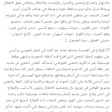
بالابتهال والصراخ والحنين والإصرار والإنصات والانتظار، وتعكس عمق الانفعال
ورهافة إدراك عالم تبدو مناطقة خفية وموغلة في غياهب الأسرار، أسرار
الجمال المنبعث من مدفون المشاعر في ذات الشاعر تجاه واقع مثالي تتوزعه
الرغبة والحلم، ويكون بديلا عن واقع ممل مضجر ( بخور المعابد ـ ضجيج
الفلوات ـ لحن الغروب ـ صوتك سيؤوب ـ سمع السنين ـ صدى شاعري غريب ـ
يغفو الضياء ـ ينام الطوح ـ صوتك السهران ـ صداه الملون ـ الأرج النشوان ـ
حنيني العميق ـ سره المعسول…) .
7) الإيقاع في القصيدة مختلف تماما عما ألفنه في الشعر العمودي، يتأسس
على مفهوم السطر الشعري الذي تفرغ فيه الدفقة الشعورية وتنتهي بوقفة
موسيقية غير تناظرية بالمعنى العروضي، ليستأنف المعنى الشعري من جديد
عبر دفقة أخرى في تلاحم وانسجام بين الدفقات يجعل النص كله بنية إيقاعية
دالة ومتناغمة تنساب في أسطر ومقاطع، وتضطلع فيها الموسيقى الداخلية
بدور أساسي قائمة على تكرار الصوت أو الصيغة واللازمة وتكرار اللفظ والمعنى
وتنويع القوافي في توزيع دال وتضخيم للانفعال وتلوين للأساليب. والإيقاع
في النص إيقاع حزين يتسم بالبطء، وتتخلله لحظات موسيقية تكسر رتابته
عبر التبئير المنصب على القيود وبعض الصفات ذات الإيقاع السريع الذي تحد
من سرعته وحدات صوتية ذات نفس متراخي مسعف في تأثيث مشهد التأمل