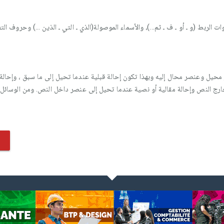
لربط (و ـ أو ـ ف ـ ثم...)، والأسماء الموصولة(الذي ـ التي ـ الذين ...) وحروف الت
محيل وعنصر محال إليه وبهذا تكون إحالة قبلية عندما تحيل إلى ما سبق ، وإحالة 
رج النص وإحالة مقالية أو نصية عندما تحيل إلى عنصر داخل النص. ومن الوسائل ال