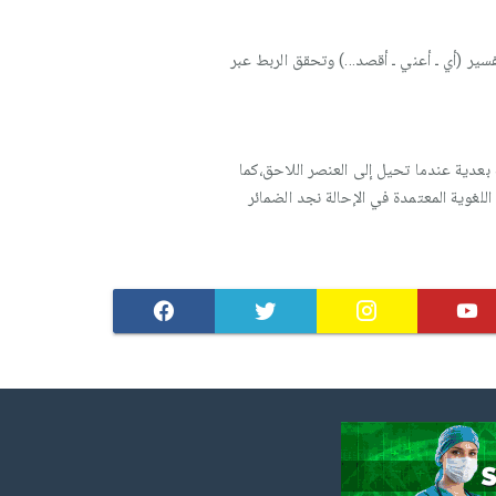
فسير (أي ـ أعني ـ أقصد...) وتحقق الربط عبر
بعدية عندما تحيل إلى العنصر اللاحق،كما
لغوية المعتمدة في الإحالة نجد الضمائر