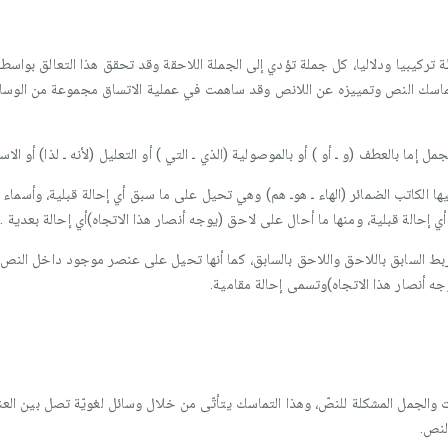
ركيبيا ودلاليا، كل جملة تؤدي إلى الجملة اللاحقة وقد تحقق هذا التعالق بواسطة 
ماسك النص وتمييزه عن اللانص وقد ساهمت في عملية الاتساق مجموعة من الوسائل 
 إما بالعطف (و ـ أو ) أو بالموصولية (الذي ـ التي ) أو التعليل (لأنه ـ لذا) أو الاس
 الكاتب الضمائر (الهاء ـ هوـ هم) وهي تحيل على ما سبق أي إحالة قبلية، وأسماء الإ
 إحالة قبلية، ومنها ما أحال على لاحق (يوجه أنصار هذا الاتجاه)أي إحالة بعدية .
بط السابق باللاحق واللاحق بالسابق، كما أنها تحيل على عنصر موجود داخل النص(
ه أنصار هذا الاتجاه)وتسمى إحالة مقامية.
والجمل المشكلة للنصّ، وهذا التماسك يتأتّى من خلال وسائل لغويّة تصل بين العنا
لنص.