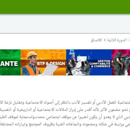
 الدورة الثانية
الاتساق
ماعية للعمل الأدبي أو تفسير الأدب بالنظر إلى أصوله الاجتماعية وتعليل نزعة ال
نحو مضمون الأثر ،لأنه أقدر على إبراز الدلالات الاجتماعية أو التاريخية أو النفسي
دبي الذي لا يعدو أن يكون تعبيرا عن موقف اجتماعي محدد،واستجابة لموقف الطبقة 
عي يرتبط في شكله ومضمونه واتجاهاته الفنية بظروف المجتمع وتياراته المختلفة"